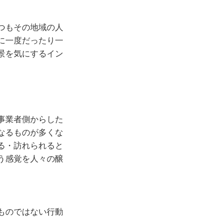
つもその地域の人
に一度だったり一
景を気にするイン
事業者側からした
なるものが多くな
る・訪れられると
う感覚を人々の醸
ものではない行動