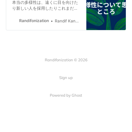
本当の多様性は、遠くに目を向けた
というのもある。少なくとも今の私
り新しい人を採用したりこれまだい
はそう認識している。 特に、人に同
なかったようなタイプの人を迎える
期通信で頼ったりせずとも、本と自
ことではなく、目の前にいる人の素
Randifonization
分だけの向き合いなど、オンデマン
Randif Kanwar
を引き出すことにあると考えてい
ドな深いコミュニケーションをでき
る。 素を引き出すことを目的として
る媒体は世の中にいくらでもある。
ではなく、自分の素をさらけ出すこ
その1つが本だし、論文だったりもす
とを通して、目の前の人が素が出る
るし、ブログでの自分のアウトプッ
かどうかを、課題の分離をした上で
トだったりもするし、生成系AIだっ
観察し、出していただけたら更に本
たり…
Randifonization © 2026
気で付き合う。 眼の前の人が素を出
さなかったら、まずは自分に原因が
ないかを観察する。本当にランディ
Sign up
フは自分の素を出せているのか。自
分が素を出せていないが故に相手が
素を出さなきのか。 繰り返すが、素
Powered by Ghost
を出すこと自体は目的ではない。た
だ、私は人生を通じて、当事者であ
る…