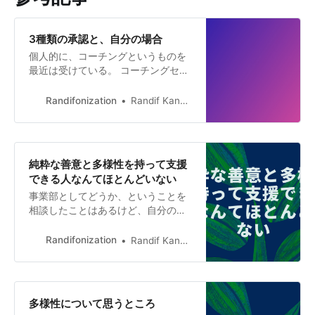
3種類の承認と、自分の場合
個人的に、コーチングというものを
最近は受けている。 コーチングセッ
ションの中で出てきた概念とかフレ
ームワークについてはどうしても気
Randifonization
Randif Kanwar
になってしまうので、その場では自
分の本音を出すことを意識しつつ、
自分の勝手な宿題としてセッション
の中で出てきたことを調べて自分と
純粋な善意と多様性を持って支援
して掘り下げて理解を深めていって
できる人なんてほとんどいない
いる。 直近で出てきたこととして
事業部としてどうか、ということを
は、「承認」には3つの種類がある
相談したことはあるけど、自分のあ
とのこと。 * 結果承認 * 行動承認 *
りたい姿とか生き方について相談し
存在承認 ※「プロセス承認」と「意
た人は会社組織には1人もいない。
識承認」を含めて5種類で承認を整理
Randifonization
Randif Kanwar
自分がオーナーシップを持っている
する場合もあるが、今回の記事とし
から、というのもあるし、自分が相
ては上記3つについてのみで書いて
手を信用できていない、というのも
いく。 人によって、嬉しさを感じる
あるし、純粋に相手にその善意と多
種類(場…
多様性について思うところ
様性がないから相談しようがない、