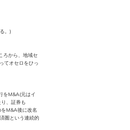
る。)
ころから、地域セ
切ってオセロをひっ
をM&A(元はイ
たり、証券も
をM&A後に改名
経済圏という連続的