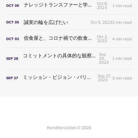
Oct 6,
ナレッジトランスファーと学習の種類
1 min read
OCT
06
2023
誠実の輪を広げたい
Oct 5, 2023
2 min read
OCT
05
Oct 2,
佰食屋と、コロナ禍での飲食業の破綻
4 min read
OCT
02
2023
Sep
コミットメントの具体的な観察方法の一考察
28,
1 min read
SEP
28
2023
Sep 27,
ミッション・ビジョン・バリューと人間性
3 min read
SEP
27
2023
Randifonization © 2026