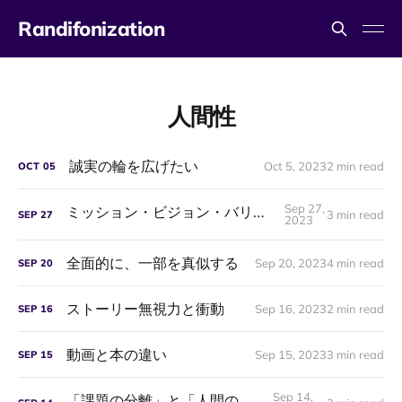
Randifonization
人間性
誠実の輪を広げたい
Oct 5, 2023
2 min read
OCT
05
Sep 27,
ミッション・ビジョン・バリューと人間性
3 min read
SEP
27
2023
全面的に、一部を真似する
Sep 20, 2023
4 min read
SEP
20
ストーリー無視力と衝動
Sep 16, 2023
2 min read
SEP
16
動画と本の違い
Sep 15, 2023
3 min read
SEP
15
Sep 14,
「課題の分離」と「人間のロマン」