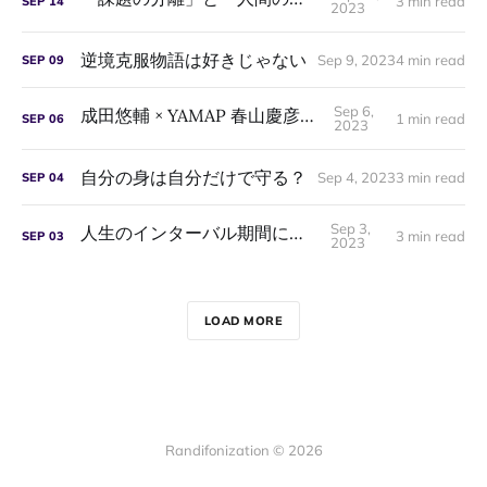
3 min read
SEP
14
2023
逆境克服物語は好きじゃない
Sep 9, 2023
4 min read
SEP
09
Sep 6,
成田悠輔 × YAMAP 春山慶彦の動画
1 min read
SEP
06
2023
自分の身は自分だけで守る？
Sep 4, 2023
3 min read
SEP
04
Sep 3,
人生のインターバル期間について
3 min read
SEP
03
2023
LOAD MORE
Randifonization © 2026