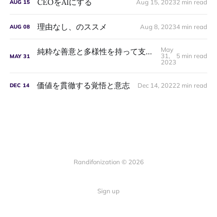
CEOをAIにする
Aug 15, 2023
2 min read
AUG
15
理由なし、のススメ
Aug 8, 2023
4 min read
AUG
08
May
純粋な善意と多様性を持って支援できる人なんてほとんどいない
31,
5 min read
MAY
31
2023
価値を貫徹する覚悟と意志
Dec 14, 2022
2 min read
DEC
14
Randifonization © 2026
Sign up