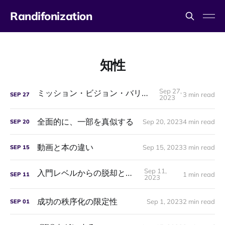
Randifonization
知性
Sep 27,
ミッション・ビジョン・バリューと人間性
3 min read
SEP
27
2023
全面的に、一部を真似する
Sep 20, 2023
4 min read
SEP
20
動画と本の違い
Sep 15, 2023
3 min read
SEP
15
Sep 11,
入門レベルからの脱却と捨象
1 min read
SEP
11
2023
成功の秩序化の限定性
Sep 1, 2023
2 min read
SEP
01