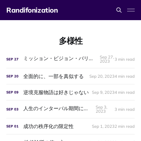
Randifonization
多様性
Sep 27,
ミッション・ビジョン・バリューと人間性
3 min read
SEP
27
2023
全面的に、一部を真似する
Sep 20, 2023
4 min read
SEP
20
逆境克服物語は好きじゃない
Sep 9, 2023
4 min read
SEP
09
Sep 3,
人生のインターバル期間について
3 min read
SEP
03
2023
成功の秩序化の限定性
Sep 1, 2023
2 min read
SEP
01