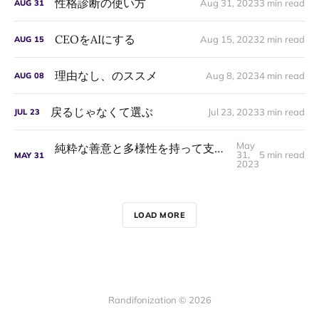
性格診断の使い方
Aug 31, 2023
3 min read
AUG
31
CEOをAIにする
Aug 15, 2023
2 min read
AUG
15
理由なし、のススメ
Aug 8, 2023
4 min read
AUG
08
戻るじゃなくて選ぶ
Jul 23, 2023
3 min read
JUL
23
May
純粋な善意と多様性を持って支援できる人なんてほとんどいない
31,
5 min read
MAY
31
2023
LOAD MORE
Randifonization © 2026